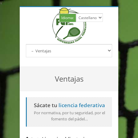
V
Idioma:
Ventajas
Sácate tu
licencia federativa
Por normativa, por tu seguridad, por el
fomento del pádel…