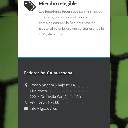
Miembro elegible
Los jugadores federados son miembros
elegibles, bajo las condiciones
establecidas por la Reglamentación
Electoral para la Asamblea General de la
FVP y de la FEP
Federación Guipuzcoana
Paseo Anoeta 5 bajo nº 14
Kiroletxea
20014 Donostia-San Sebastián
+34 - 635 71 79 99
info@fgpadel.es