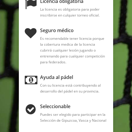
Licencia obligatoria
La licencia es obligatoria para poder
inscribirse en culquier torneo oficial.
Seguro médico
Es recomendable tener licencia porque
la cobertura medica de la licencia
cubrirá cualquier lesión jugando o
entrenando para cualquier competición
para federados.
Ayuda al pádel
Con su licencia está contribuyendo al
desarrollo del pádel en su provincia.
Seleccionable
Puedes ser elegido para participar en la
Selección de Gipuzcoa, Vasca y Nacional