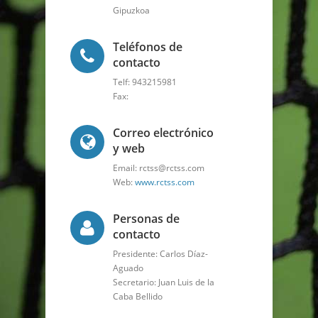
Gipuzkoa
Teléfonos de
contacto
Telf: 943215981
Fax:
Correo electrónico
y web
Email: rctss@rctss.com
Web:
www.rctss.com
Personas de
contacto
Presidente: Carlos Díaz-
Aguado
Secretario: Juan Luis de la
Caba Bellido