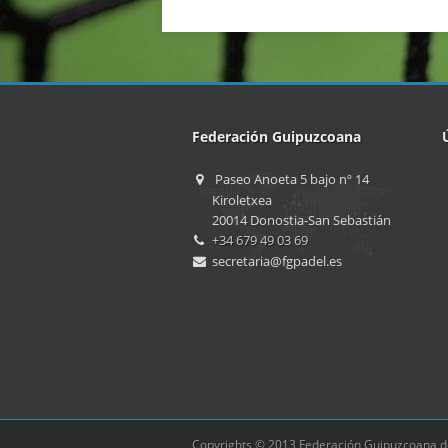
Federación Guipuzcoana
Paseo Anoeta 5 bajo nº 14
Kiroletxea
20014 Donostia-San Sebastián
+34 679 49 03 69
secretaria@fgpadel.es
Copyrights © 2013 Federación Guipuzcoana d