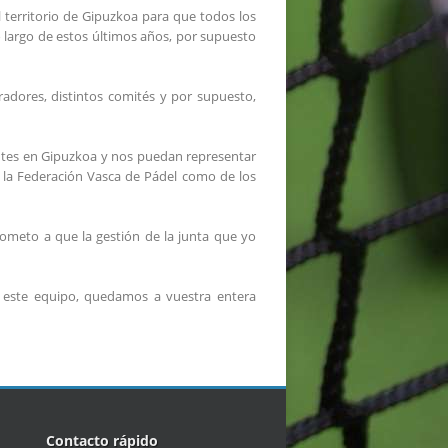
 territorio de Gipuzkoa para que todos los
 largo de estos últimos años, por supuesto
radores, distintos comités y por supuesto,
entes en Gipuzkoa y nos puedan representar
e la Federación Vasca de Pádel como de los
ometo a que la gestión de la junta que yo
s este equipo, quedamos a vuestra entera
Contacto rápido