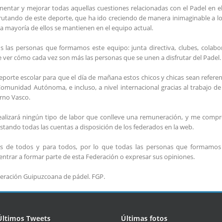
entar y mejorar todas aquellas cuestiones relacionadas con el Padel en el
rutando de este deporte, que ha ido creciendo de manera inimaginable a lo
 la mayoría de ellos se mantienen en el equipo actual.
 las personas que formamos este equipo: junta directiva, clubes, colabo
 ver cómo cada vez son más las personas que se unen a disfrutar del Padel.
porte escolar para que el día de mañana estos chicos y chicas sean refer
munidad Autónoma, e incluso, a nivel internacional gracias al trabajo d
erno Vasco.
ealizará ningún tipo de labor que conlleve una remuneración, y me compr
tando todas las cuentas a disposición de los federados en la web.
ón es de todos y para todos, por lo que todas las personas que formamo
entrar a formar parte de esta Federación o expresar sus opiniones.
ederación Guipuzcoana de pádel. FGP.
Últimos Tweets
Últimas fotos