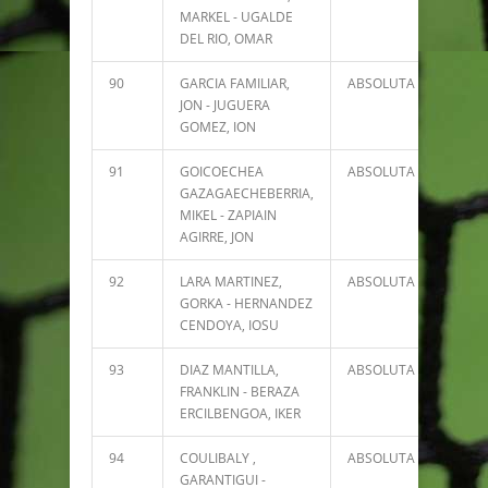
MARKEL - UGALDE
DEL RIO, OMAR
90
GARCIA FAMILIAR,
ABSOLUTA
363
JON - JUGUERA
GOMEZ, ION
91
GOICOECHEA
ABSOLUTA
106
GAZAGAECHEBERRIA,
MIKEL - ZAPIAIN
AGIRRE, JON
92
LARA MARTINEZ,
ABSOLUTA
71
GORKA - HERNANDEZ
CENDOYA, IOSU
93
DIAZ MANTILLA,
ABSOLUTA
52
FRANKLIN - BERAZA
ERCILBENGOA, IKER
94
COULIBALY ,
ABSOLUTA
30
GARANTIGUI -