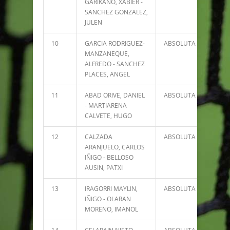
GARIKANO, XABIER -
SANCHEZ GONZALEZ,
JULEN
10
GARCIA RODRIGUEZ-
ABSOLUTA
2062
MANZANEQUE,
ALFREDO - SANCHEZ
PLACES, ANGEL
11
ABAD ORIVE, DANIEL
ABSOLUTA
1945
- MARTIARENA
CALVETE, HUGO
12
CALZADA
ABSOLUTA
1923
ARANJUELO, CARLOS
IÑIGO - BELLOSO
AUSIN, PATXI
13
IRAGORRI MAYLIN,
ABSOLUTA
1855
IÑIGO - OLARAN
MORENO, IMANOL