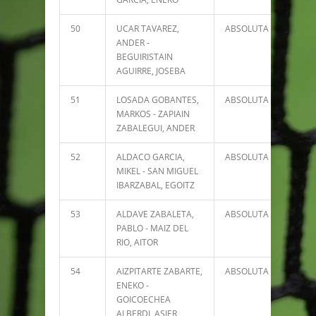
50
UCAR TAVAREZ,
ABSOLUTA
3219
ANDER -
BEGUIRISTAIN
AGUIRRE, JOSEBA
51
LOSADA GOBANTES,
ABSOLUTA
3124
MARKOS - ZAPIAIN
ZABALEGUI, ANDER
52
ALDACO GARCIA,
ABSOLUTA
3042
MIKEL - SAN MIGUEL
IBARZABAL, EGOITZ
53
ALDAVE ZABALETA,
ABSOLUTA
3025
PABLO - MAIZ DEL
RIO, AITOR
54
AIZPITARTE ZABARTE,
ABSOLUTA
3025
ENEKO -
GOICOECHEA
ALBERDI, ASIER