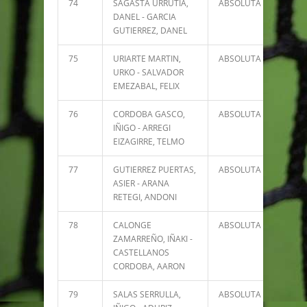
74
SAGASTA URRUTIA,
ABSOLUTA
1583
DANEL - GARCIA
GUTIERREZ, DANEL
75
URIARTE MARTIN,
ABSOLUTA
1357
URKO - SALVADOR
EMEZABAL, FELIX
76
CORDOBA GASCO,
ABSOLUTA
1310
IÑIGO - ARREGI
EIZAGIRRE, TELMO
77
GUTIERREZ PUERTAS,
ABSOLUTA
1303
ASIER - ARANA
RETEGI, ANDONI
78
CALONGE
ABSOLUTA
1217
ZAMARREÑO, IÑAKI -
CASTELLANOS
CORDOBA, AARON
79
SALAS SERRULLA,
ABSOLUTA
1200