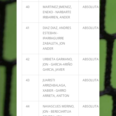
40
MARTINEZ JIMENEZ,
ABSOLUTA
4299
ENEKO - NARBARTE
IRIBARREN, ANDER
41
DIAZ DIAZ, ANDRES
ABSOLUTA
4219
ESTEBAN -
IPARRAGUIRRE
ZABALETA, JON
ANDER
42
URBIETA GARIKANO,
ABSOLUTA
4215
JON - GARCIA-ARIÑO
GARCIA, JAVIER
43
JUARISTI
ABSOLUTA
3825
ARRIZABALAGA,
XABIER - GARRO
ARRIETA, ANTTON
44
NAVASCUES MERINO,
ABSOLUTA
3696
JON - BERECIARTUA