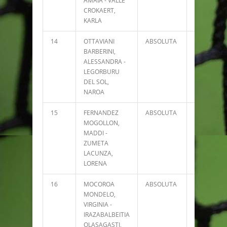
AMAIA - VALLE
CROKAERT,
KARLA
14
OTTAVIANI
ABSOLUTA
4986
BARBERINI,
ALESSANDRA -
LEGORBURU
DEL SOL,
NAROA
15
FERNANDEZ
ABSOLUTA
4372
MOGOLLON,
MADDI -
ZUMETA
LACUNZA,
LORENA
16
MOCOROA
ABSOLUTA
3944
MONDELO,
VIRGINIA -
IRAZABALBEITIA
OLASAGASTI,