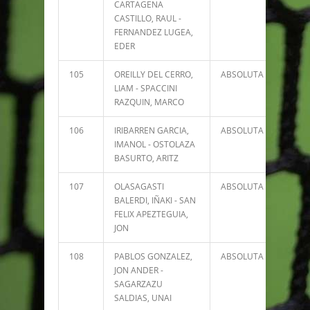
CARTAGENA
CASTILLO, RAUL -
FERNANDEZ LUGEA,
EDER
105
OREILLY DEL CERRO,
ABSOLUTA
4
LIAM - SPACCINI
RAZQUIN, MARCO
106
IRIBARREN GARCIA,
ABSOLUTA
0
IMANOL - OSTOLAZA
BASURTO, ARITZ
107
OLASAGASTI
ABSOLUTA
0
BALERDI, IÑAKI - SAN
FELIX APEZTEGUIA,
JON
108
PABLOS GONZALEZ,
ABSOLUTA
0
JON ANDER -
SAGARZAZU
SALDIAS, UNAI