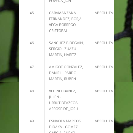
POVEDA, JON
45
CARAMANZANA
ABSOLUTA
3686
FERNANDEZ, BORJA -
VEGA BORREGO,
CRISTOBAL
46
SANCHEZ BIDEGAIN,
ABSOLUTA
3603
SERGIO - ZUAZU
MARTIN, HARITZ
47
AMIGOT GONZALEZ,
ABSOLUTA
3534
DANIEL - PARDO
MARTIN, RUBEN
48
VECINO IBAÑEZ,
ABSOLUTA
3497
JULEN -
URRUTIBEAZCOA
ARROSPIDE, JOSU
49
ESNAOLA MARCOS,
ABSOLUTA
3384
DIDAKA - GOMEZ
GARCIA, ENEKO