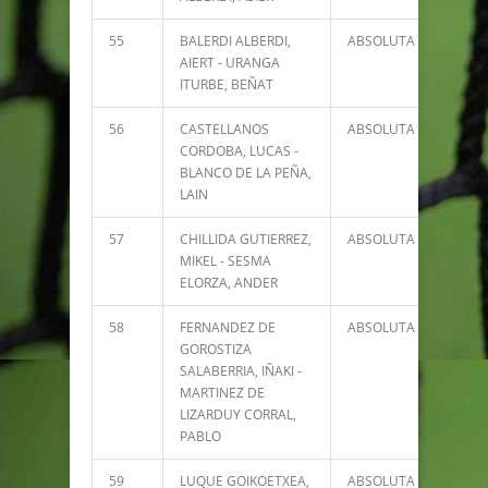
55
BALERDI ALBERDI,
ABSOLUTA
2931
AIERT - URANGA
ITURBE, BEÑAT
56
CASTELLANOS
ABSOLUTA
2856
CORDOBA, LUCAS -
BLANCO DE LA PEÑA,
LAIN
57
CHILLIDA GUTIERREZ,
ABSOLUTA
2795
MIKEL - SESMA
ELORZA, ANDER
58
FERNANDEZ DE
ABSOLUTA
2754
GOROSTIZA
SALABERRIA, IÑAKI -
MARTINEZ DE
LIZARDUY CORRAL,
PABLO
59
LUQUE GOIKOETXEA,
ABSOLUTA
2588