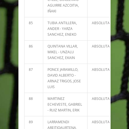
AGUIRRE AZCOITIA,
IÑAKI
85
TUBIA ANTILLERA,
ABSOLUTA
729
ANDER - YARZA
SANCHEZ, ENEKO
86
QUINTANA VILLAR,
ABSOLUTA
668
MIKEL - UNZALU
SANCHEZ, EKAIN
87
PONCE JARAMILLO,
ABSOLUTA
640
DAVID ALBERTO -
ARNAZ TRIGOS, JOSE
LUIS
88
MARTINEZ
ABSOLUTA
624
ECHEVESTE, GABRIEL
- RUIZ MARTIN, ERIK
89
LARRAMENDI
ABSOLUTA
578
AREITIOAURTENA,