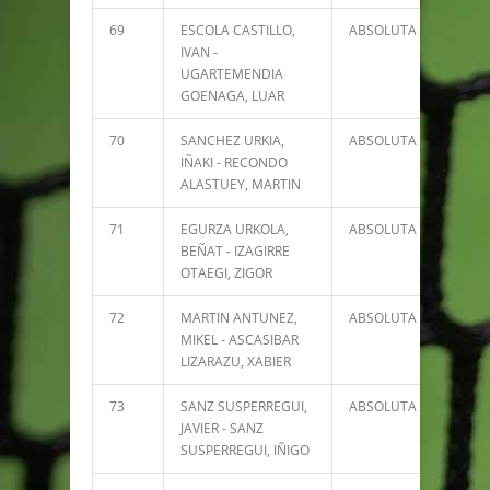
69
ESCOLA CASTILLO,
ABSOLUTA
1797
IVAN -
UGARTEMENDIA
GOENAGA, LUAR
70
SANCHEZ URKIA,
ABSOLUTA
1792
IÑAKI - RECONDO
ALASTUEY, MARTIN
71
EGURZA URKOLA,
ABSOLUTA
1648
BEÑAT - IZAGIRRE
OTAEGI, ZIGOR
72
MARTIN ANTUNEZ,
ABSOLUTA
1619
MIKEL - ASCASIBAR
LIZARAZU, XABIER
73
SANZ SUSPERREGUI,
ABSOLUTA
1608
JAVIER - SANZ
SUSPERREGUI, IÑIGO