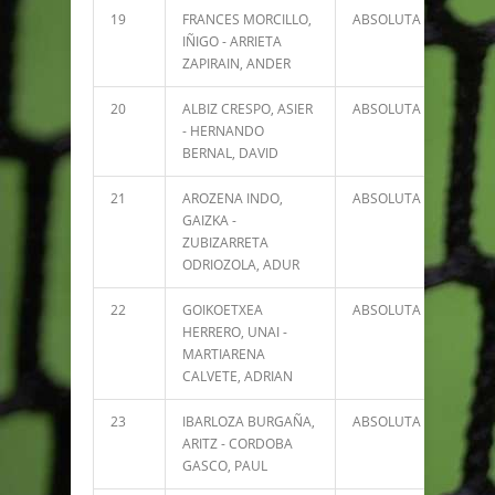
19
FRANCES MORCILLO,
ABSOLUTA
1117
IÑIGO - ARRIETA
ZAPIRAIN, ANDER
20
ALBIZ CRESPO, ASIER
ABSOLUTA
9934
- HERNANDO
BERNAL, DAVID
21
AROZENA INDO,
ABSOLUTA
9647
GAIZKA -
ZUBIZARRETA
ODRIOZOLA, ADUR
22
GOIKOETXEA
ABSOLUTA
9556
HERRERO, UNAI -
MARTIARENA
CALVETE, ADRIAN
23
IBARLOZA BURGAÑA,
ABSOLUTA
9250
ARITZ - CORDOBA
GASCO, PAUL