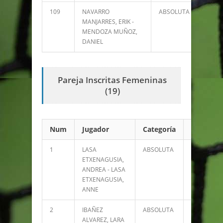
109
NAVARRO
ABSOLUTA
0
MANJARRES, ERIK -
MENDOZA MUÑOZ,
DANIEL
Pareja Inscritas Femeninas
(19)
Num
Jugador
Categoría
Puntos
1
LASA
ABSOLUTA
48746
ETXENAGUSIA,
ANDREA - LASA
ETXENAGUSIA,
ANNE
2
IBAÑEZ
ABSOLUTA
26612
ALVAREZ, LARA