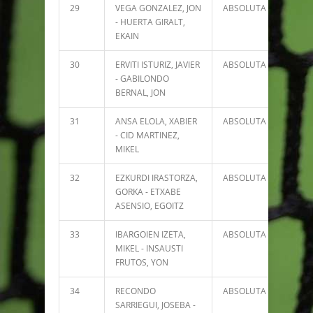
29
VEGA GONZALEZ, JON
ABSOLUTA
6639
- HUERTA GIRALT,
EKAIN
30
ERVITI ISTURIZ, JAVIER
ABSOLUTA
6382
- GABILONDO
BERNAL, JON
31
ANSA ELOLA, XABIER
ABSOLUTA
6365
- CID MARTINEZ,
MIKEL
32
EZKURDI IRASTORZA,
ABSOLUTA
5611
GORKA - ETXABE
ASENSIO, EGOITZ
33
IBARGOIEN IZETA,
ABSOLUTA
5503
MIKEL - INSAUSTI
FRUTOS, YON
34
RECONDO
ABSOLUTA
5305
SARRIEGUI, JOSEBA -