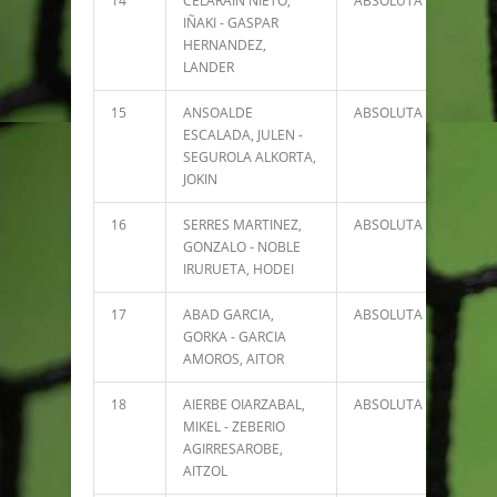
14
CELARAIN NIETO,
ABSOLUTA
1801
IÑAKI - GASPAR
HERNANDEZ,
LANDER
15
ANSOALDE
ABSOLUTA
1489
ESCALADA, JULEN -
SEGUROLA ALKORTA,
JOKIN
16
SERRES MARTINEZ,
ABSOLUTA
1386
GONZALO - NOBLE
IRURUETA, HODEI
17
ABAD GARCIA,
ABSOLUTA
1372
GORKA - GARCIA
AMOROS, AITOR
18
AIERBE OIARZABAL,
ABSOLUTA
1147
MIKEL - ZEBERIO
AGIRRESAROBE,
AITZOL