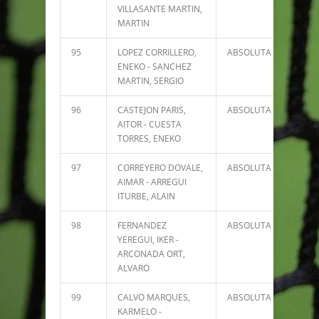
VILLASANTE MARTIN,
MARTIN
95
LOPEZ CORRILLERO,
ABSOLUTA
20
ENEKO - SANCHEZ
MARTIN, SERGIO
96
CASTEJON PARIS,
ABSOLUTA
12
AITOR - CUESTA
TORRES, ENEKO
97
CORREYERO DOVALE,
ABSOLUTA
12
AIMAR - ARREGUI
ITURBE, ALAIN
98
FERNANDEZ
ABSOLUTA
10
YEREGUI, IKER -
ARCONADA ORT,
ALVARO
99
CALVO MARQUES,
ABSOLUTA
8
KARMELO -