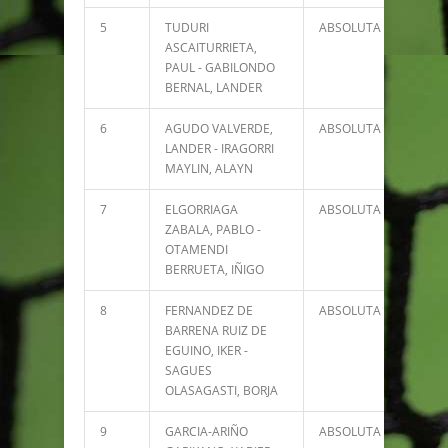
5
TUDURI
ABSOLUTA
3085
ASCAITURRIETA,
PAUL - GABILONDO
BERNAL, LANDER
6
AGUDO VALVERDE,
ABSOLUTA
2626
LANDER - IRAGORRI
MAYLIN, ALAYN
7
ELGORRIAGA
ABSOLUTA
2242
ZABALA, PABLO -
OTAMENDI
BERRUETA, IÑIGO
8
FERNANDEZ DE
ABSOLUTA
2242
BARRENA RUIZ DE
EGUINO, IKER -
SAGUES
OLASAGASTI, BORJA
9
GARCIA-ARIÑO
ABSOLUTA
2237