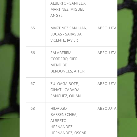
ALBERTO - SANFELIX
MARTINEZ, MIGUEL
ANGEL
65
MARTINEZ SAN JUAN,
ABSOLUTA
2222
LUCAS - SARASUA
VICENTE, JAVIER
66
SALABERRIA
ABSOLUTA
2204
CORDERO, OIER -
MENDIBE
BERDONCES, AITOR
67
ZULOAGA BOTE,
ABSOLUTA
2185
OINAT - CABADA
SANCHEZ, OIHAN
68
HIDALGO
ABSOLUTA
1887
BARRENECHEA,
ALBERTO -
HERNANDEZ
HERNANDEZ, OSCAR