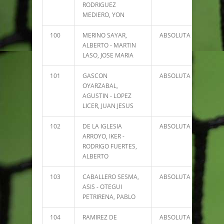
RODRIGUEZ
MEDIERO, YON
100
MERINO SAYAR,
ABSOLUTA
8
ALBERTO - MARTIN
LASO, JOSE MARIA
101
GASCON
ABSOLUTA
6
OYARZABAL,
AGUSTIN - LOPEZ
LICER, JUAN JESUS
102
DE LA IGLESIA
ABSOLUTA
6
ARROYO, IKER -
RODRIGO FUERTES,
ALBERTO
103
CABALLERO SESMA,
ABSOLUTA
4
ASIS - OTEGUI
PETRIRENA, PABLO
104
RAMIREZ DE
ABSOLUTA
4