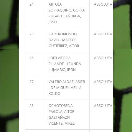
24
ARTOLA
ABSOLUTA
8237
ZORRAQUINO, GORKA
- UGARTE AÑORGA,
JOSU
25
GARCIA IRIONDO,
ABSOLUTA
7532
DAVID - MATEOS
GUTIERREZ, AITOR
26
LOITI VITORIA,
ABSOLUTA
7485
ELLANDE - LEUNDA
LUJAMBIO, IBON
27
VALERO ALDAZ, ASIER
ABSOLUTA
6957
- DE MIGUEL MELLA,
KOLDO
28
OCHOTORENA
ABSOLUTA
6643
PAGOLA, AITOR -
GAZTAÑAZPI
VICENTE, MIKEL