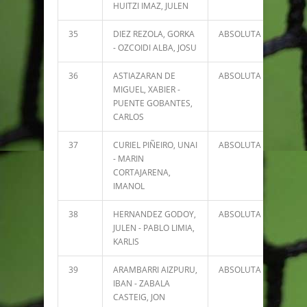
HUITZI IMAZ, JULEN
35
DIEZ REZOLA, GORKA
ABSOLUTA
5068
- OZCOIDI ALBA, JOSU
36
ASTIAZARAN DE
ABSOLUTA
4991
MIGUEL, XABIER -
PUENTE GOBANTES,
CARLOS
37
CURIEL PIÑEIRO, UNAI
ABSOLUTA
4608
- MARIN
CORTAJARENA,
IMANOL
38
HERNANDEZ GODOY,
ABSOLUTA
4470
JULEN - PABLO LIMIA,
KARLIS
39
ARAMBARRI AIZPURU,
ABSOLUTA
4439
IBAN - ZABALA
CASTEIG, JON