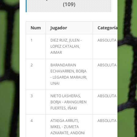
(109)
Num
Jugador
Categoría
Pun
1
DIEZ RUIZ, JULEN -
ABSOLUTA
5811
LOPEZ CATALAN,
AIMAR
2
BARANDARAIN
ABSOLUTA
5597
ECHAVARREN, BORJA
- LEGARDA MARAURI,
UNAI
3
NIETO LASHERAS,
ABSOLUTA
4882
BORJA - ARANGUREN
FUERTES, IÑAKI
4
ATXEGA ARRUTI,
ABSOLUTA
3439
MIKEL - ZUMETA
AZKARATE, ANDONI