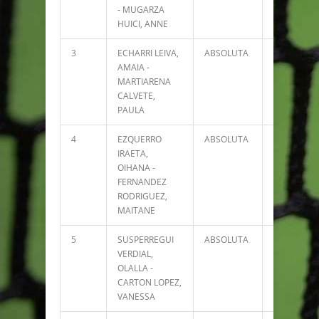
- MUGARZA
HUICI, ANNE
3
ECHARRI LEIVA,
ABSOLUTA
18471
AMAIA -
MARTIARENA
CALVETE,
PAULA
4
EZQUERRO
ABSOLUTA
18334
IRAETA,
OIHANA -
FERNANDEZ
RODRIGUEZ,
MAITANE
5
SUSPERREGUI
ABSOLUTA
15581
VERDIAL,
OLALLA -
CARTON LOPEZ,
VANESSA