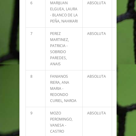
6
MARIJUAN
ABSOLUTA
15224
ELGUEA, LAURA
- BLANCO DE LA
PEÑA, NAHIKARI
7
PEREZ
ABSOLUTA
14247
MARTINEZ,
PATRICIA -
SOBRIDO
PAREDES,
ANAIS
8
FANIANOS
ABSOLUTA
12710
RIERA, ANA
MARIA -
REDONDO
CURIEL, NAROA
9
MOZO
ABSOLUTA
11844
PEROMINGO,
VANESA -
CASTRO