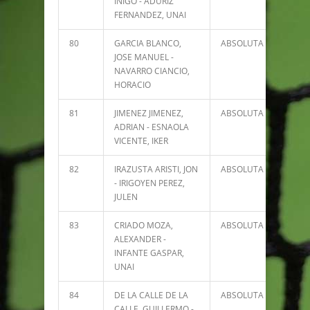
IÑIGO - ADURIZ
FERNANDEZ, UNAI
80
GARCIA BLANCO,
ABSOLUTA
1146
JOSE MANUEL -
NAVARRO CIANCIO,
HORACIO
81
JIMENEZ JIMENEZ,
ABSOLUTA
1129
ADRIAN - ESNAOLA
VICENTE, IKER
82
IRAZUSTA ARISTI, JON
ABSOLUTA
1088
- IRIGOYEN PEREZ,
JULEN
83
CRIADO MOZA,
ABSOLUTA
939
ALEXANDER -
INFANTE GASPAR,
UNAI
84
DE LA CALLE DE LA
ABSOLUTA
850
CALLE, GUILLERMO -