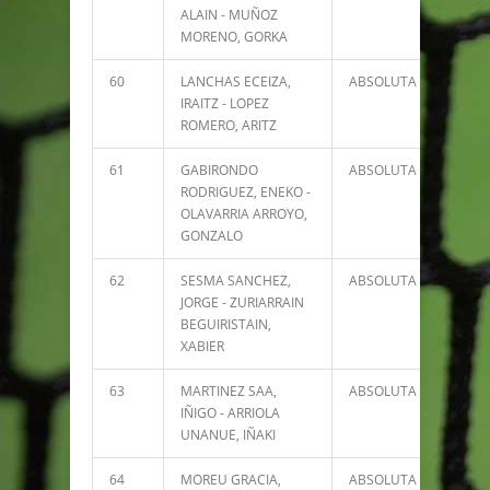
ALAIN - MUÑOZ
MORENO, GORKA
60
LANCHAS ECEIZA,
ABSOLUTA
2481
IRAITZ - LOPEZ
ROMERO, ARITZ
61
GABIRONDO
ABSOLUTA
2375
RODRIGUEZ, ENEKO -
OLAVARRIA ARROYO,
GONZALO
62
SESMA SANCHEZ,
ABSOLUTA
2279
JORGE - ZURIARRAIN
BEGUIRISTAIN,
XABIER
63
MARTINEZ SAA,
ABSOLUTA
2236
IÑIGO - ARRIOLA
UNANUE, IÑAKI
64
MOREU GRACIA,
ABSOLUTA
2235