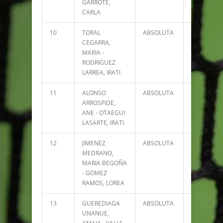
GARROTE,
CARLA
10
TORAL
ABSOLUTA
11795
CEGARRA,
MARIA -
RODRIGUEZ
LARREA, IRATI
11
ALONSO
ABSOLUTA
9728
ARROSPIDE,
ANE - OTAEGUI
LASARTE, IRATI
12
JIMENEZ
ABSOLUTA
6137
MEDRANO,
MARIA BEGOÑA
- GOMEZ
RAMOS, LOREA
13
GUEREDIAGA
ABSOLUTA
5601
UNANUE,