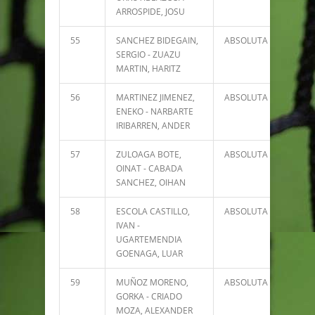
ARROSPIDE, JOSU
55
SANCHEZ BIDEGAIN,
ABSOLUTA
2080
SERGIO - ZUAZU
MARTIN, HARITZ
56
MARTINEZ JIMENEZ,
ABSOLUTA
2042
ENEKO - NARBARTE
IRIBARREN, ANDER
57
ZULOAGA BOTE,
ABSOLUTA
2037
OINAT - CABADA
SANCHEZ, OIHAN
58
ESCOLA CASTILLO,
ABSOLUTA
1807
IVAN -
UGARTEMENDIA
GOENAGA, LUAR
59
MUÑOZ MORENO,
ABSOLUTA
1787
GORKA - CRIADO
MOZA, ALEXANDER