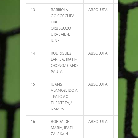
13
BARRIOLA
ABSOLUTA
5882
GOICOECHEA,
LIBE -
ORBEGOZO
URABAIEN,
JUNE
14
RODRIGUEZ
ABSOLUTA
5644
LARREA, IRATI -
ORONOZ CANO,
PAULA
15
JUARISTI
ABSOLUTA
5049
ALAMOS, IDOIA
- PALOMO
FUENTETAJA,
NAIARA
16
BORDA DE
ABSOLUTA
5016
MARIA, IRATI -
ZALAKAIN