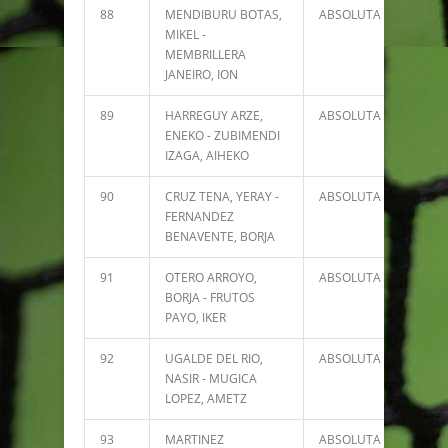
88
MENDIBURU BOTAS,
ABSOLUTA
778
MIKEL -
MEMBRILLERA
JANEIRO, ION
89
HARREGUY ARZE,
ABSOLUTA
775
ENEKO - ZUBIMENDI
IZAGA, AIHEKO
90
CRUZ TENA, YERAY -
ABSOLUTA
665
FERNANDEZ
BENAVENTE, BORJA
91
OTERO ARROYO,
ABSOLUTA
612
BORJA - FRUTOS
PAYO, IKER
92
UGALDE DEL RIO,
ABSOLUTA
582
NASIR - MUGICA
LOPEZ, AMETZ
93
MARTINEZ
ABSOLUTA
582