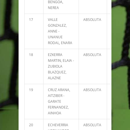
BENGOA,
NEREA
17
VALLE
ABSOLUTA
4740
GONZALEZ,
ANNE -
UNANUE
RODAL, ENARA
18
EZKERRA
ABSOLUTA
3830
MARTIN, ELAIA -
ZUBIOLA
BLAZQUEZ,
ALAZNE
19
CRUZ ARANA,
ABSOLUTA
3815
AITZIBER -
GARATE
FERNANDEZ,
AINHOA
20
ECHEVERRIA
ABSOLUTA
3642