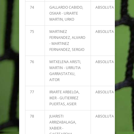
74
GALLARDO CABIDO,
ABSOLUTA
1167
OSKAR - URIARTE
MARTIN, URKO
75
MARTINEZ
ABSOLUTA
1156
FERNANDEZ, ALVARO
- MARTINEZ
FERNANDEZ, SERGIO
76
MITXELENA ARISTI,
ABSOLUTA
1154
MARTIN - URRUTIA
GARRASTATXU,
AITOR
77
IRIARTE ARBELOA,
ABSOLUTA
1150
IKER - GUTIERREZ
PUERTAS, ASIER
78
JUARISTI
ABSOLUTA
1147
ARRIZABALAGA,
XABIER -