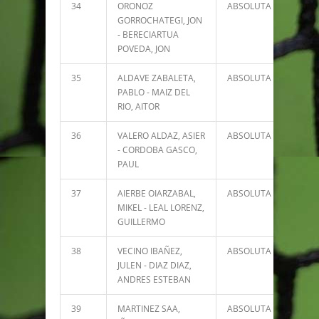
34
ORONOZ
ABSOLUTA
3932
GORROCHATEGI, JON
- BERECIARTUA
POVEDA, JON
35
ALDAVE ZABALETA,
ABSOLUTA
3900
PABLO - MAIZ DEL
RIO, AITOR
36
VALERO ALDAZ, ASIER
ABSOLUTA
3684
- CORDOBA GASCO,
PAUL
37
AIERBE OIARZABAL,
ABSOLUTA
3307
MIKEL - LEAL LORENZ,
GUILLERMO
38
VECINO IBAÑEZ,
ABSOLUTA
3266
JULEN - DIAZ DIAZ,
ANDRES ESTEBAN
39
MARTINEZ SAA,
ABSOLUTA
3202