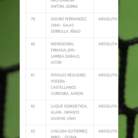
GASTEARENA
ANTON, GORKA
79
ADURIZ FERNANDEZ,
ABSOLUTA
1146
UNAI - SALAS
SERRULLA, IÑIGO
80
MENDIZABAL
ABSOLUTA
925
ERKIAGA, JON -
LARREA ZABALO,
AITOR
81
POYALES REGUEIRO,
ABSOLUTA
908
YOSEBA -
CASTELLANOS
CORDOBA, AARON
82
LUQUE GOIKOETXEA,
ABSOLUTA
881
ALAIN - INFANTE
GASPAR, UNAI
83
CHILLIDA GUTIERREZ,
ABSOLUTA
876
MIKEL - SESMA