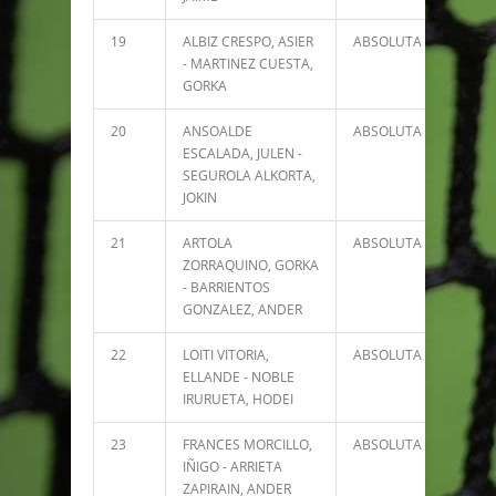
19
ALBIZ CRESPO, ASIER
ABSOLUTA
8924
- MARTINEZ CUESTA,
GORKA
20
ANSOALDE
ABSOLUTA
8856
ESCALADA, JULEN -
SEGUROLA ALKORTA,
JOKIN
21
ARTOLA
ABSOLUTA
8331
ZORRAQUINO, GORKA
- BARRIENTOS
GONZALEZ, ANDER
22
LOITI VITORIA,
ABSOLUTA
8031
ELLANDE - NOBLE
IRURUETA, HODEI
23
FRANCES MORCILLO,
ABSOLUTA
7156
IÑIGO - ARRIETA
ZAPIRAIN, ANDER