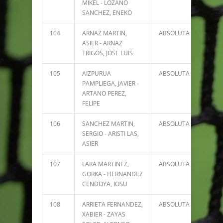
MIKEL - LOZANO
SANCHEZ, ENEKO
104
ARNAZ MARTIN,
ABSOLUTA
21
ASIER - ARNAZ
TRIGOS, JOSE LUIS
105
AIZPURUA
ABSOLUTA
18
PAMPLIEGA, JAVIER -
ARTANO PEREZ,
FELIPE
106
SANCHEZ MARTIN,
ABSOLUTA
16
SERGIO - ARISTI LAS,
ASIER
107
LARA MARTINEZ,
ABSOLUTA
9
GORKA - HERNANDEZ
CENDOYA, IOSU
108
ARRIETA FERNANDEZ,
ABSOLUTA
8
XABIER - ZAYAS