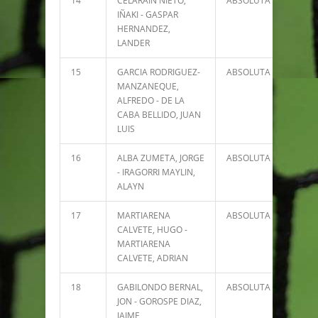
14
CELARAIN NIETO,
ABSOLUTA
1441
IÑAKI - GASPAR
HERNANDEZ,
LANDER
15
GARCIA RODRIGUEZ-
ABSOLUTA
1417
MANZANEQUE,
ALFREDO - DE LA
CABA BELLIDO, JUAN
LUIS
16
ALBA ZUMETA, JORGE
ABSOLUTA
1376
- IRAGORRI MAYLIN,
ALAYN
17
MARTIARENA
ABSOLUTA
1275
CALVETE, HUGO -
MARTIARENA
CALVETE, ADRIAN
18
GABILONDO BERNAL,
ABSOLUTA
1041
JON - GOROSPE DIAZ,
JAIME