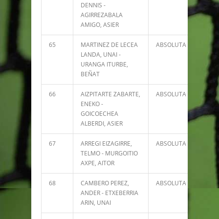
DENNIS -
AGIRREZABALA
AMIGO, ASIER
65
MARTINEZ DE LECEA
ABSOLUTA
1514
LANDA, UNAI -
URANGA ITURBE,
BEÑAT
66
AIZPITARTE ZABARTE,
ABSOLUTA
1505
ENEKO -
GOICOECHEA
ALBERDI, ASIER
67
ARREGI EIZAGIRRE,
ABSOLUTA
1496
TELMO - MURGOITIO
AXPE, AITOR
68
CAMBERO PEREZ,
ABSOLUTA
1444
ANDER - ETXEBERRIA
ARIN, UNAI