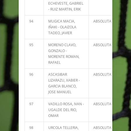
ECHEVESTE, GABRIEL
- RUIZ MARTIN, ERIK
94
MUGICA MACIA,
ABSOLUTA
578
IÑAKI - OLAIZOLA
TADEO, JAVIER
95
MORENO CLAVO,
ABSOLUTA
578
GONZALO -
MORENTE ROMAN,
RAFAEL
96
ASCASIBAR
ABSOLUTA
574
LIZARAZU, XABIER -
GARCIA BLANCO,
JOSE MANUEL
97
VADILLO ROSA, IVAN -
ABSOLUTA
572
UGALDE DEL RIO,
OMAR
98
URCOLA TELLERIA,
ABSOLUTA
472