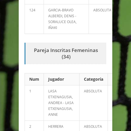
124
GARCIA-BRAVO
ABSOLUTA
0
ALBERDI, DENIS -
SORALUCE OLEA,
IÑAKI
Pareja Inscritas Femeninas
(34)
Num
Jugador
Categoría
Puntos
1
LASA
ABSOLUTA
47020
ETXENAGUSIA,
ANDREA - LASA
ETXENAGUSIA,
ANNE
2
HERRERA
ABSOLUTA
33391