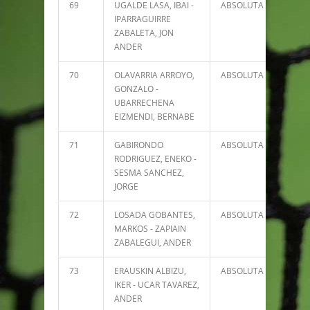
69
UGALDE LASA, IBAI -
ABSOLUTA
1405
IPARRAGUIRRE
ZABALETA, JON
ANDER
70
OLAVARRIA ARROYO,
ABSOLUTA
1349
GONZALO -
UBARRECHENA
EIZMENDI, BERNABE
71
GABIRONDO
ABSOLUTA
1280
RODRIGUEZ, ENEKO -
SESMA SANCHEZ,
JORGE
72
LOSADA GOBANTES,
ABSOLUTA
1208
MARKOS - ZAPIAIN
ZABALEGUI, ANDER
73
ERAUSKIN ALBIZU,
ABSOLUTA
1194
IKER - UCAR TAVAREZ,
ANDER