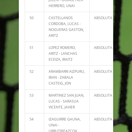
HERRERO, UNAI
50
CASTELLANOS
ABSOLUTA
2565
CORDOBA, LUCAS -
NOGUERAS GASTON,
ARITZ
51
LOPEZ ROMERO,
ABSOLUTA
2466
ARITZ - LANCHAS
ECEIZA, IRAITZ
52
ARAMBARRI AIZPURU,
ABSOLUTA
2177
IBAN - ZABALA
CASTEIG, JON
53
MARTINEZ SAN JUAN,
ABSOLUTA
2174
LUCAS - SARASUA
VICENTE, JAVIER
54
IZAGUIRRE GAUNA,
ABSOLUTA
2137
UNAI -
URRUTIBEAZCOA