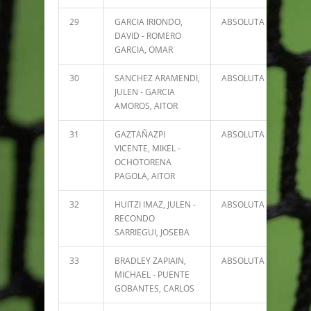
29
GARCIA IRIONDO,
ABSOLUTA
4889
DAVID - ROMERO
GARCIA, OMAR
30
SANCHEZ ARAMENDI,
ABSOLUTA
4750
JULEN - GARCIA
AMOROS, AITOR
31
GAZTAÑAZPI
ABSOLUTA
4098
VICENTE, MIKEL -
OCHOTORENA
PAGOLA, AITOR
32
HUITZI IMAZ, JULEN -
ABSOLUTA
4010
RECONDO
SARRIEGUI, JOSEBA
33
BRADLEY ZAPIAIN,
ABSOLUTA
3972
MICHAEL - PUENTE
GOBANTES, CARLOS