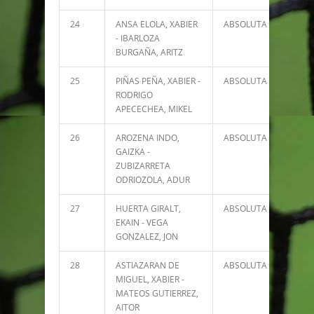
24
ANSA ELOLA, XABIER
ABSOLUTA
7028
- IBARLOZA
BURGAÑA, ARITZ
25
PIÑAS PEÑA, XABIER -
ABSOLUTA
6836
RODRIGO
APECECHEA, MIKEL
26
AROZENA INDO,
ABSOLUTA
6612
GAIZKA -
ZUBIZARRETA
ODRIOZOLA, ADUR
27
HUERTA GIRALT,
ABSOLUTA
6470
EKAIN - VEGA
GONZALEZ, JON
28
ASTIAZARAN DE
ABSOLUTA
5973
MIGUEL, XABIER -
MATEOS GUTIERREZ,
AITOR