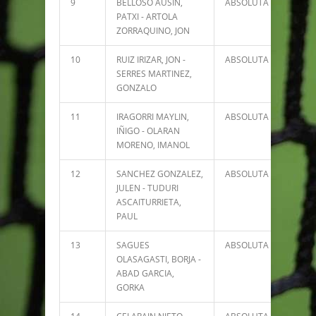
9
BELLOSO AUSIN,
ABSOLUTA
1585
PATXI - ARTOLA
ZORRAQUINO, JON
10
RUIZ IRIZAR, JON -
ABSOLUTA
1531
SERRES MARTINEZ,
GONZALO
11
IRAGORRI MAYLIN,
ABSOLUTA
1524
IÑIGO - OLARAN
MORENO, IMANOL
12
SANCHEZ GONZALEZ,
ABSOLUTA
1511
JULEN - TUDURI
ASCAITURRIETA,
PAUL
13
SAGUES
ABSOLUTA
1475
OLASAGASTI, BORJA -
ABAD GARCIA,
GORKA