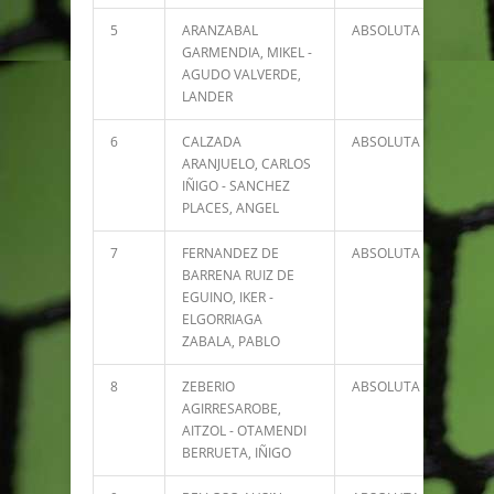
5
ARANZABAL
ABSOLUTA
2378
GARMENDIA, MIKEL -
AGUDO VALVERDE,
LANDER
6
CALZADA
ABSOLUTA
2130
ARANJUELO, CARLOS
IÑIGO - SANCHEZ
PLACES, ANGEL
7
FERNANDEZ DE
ABSOLUTA
1915
BARRENA RUIZ DE
EGUINO, IKER -
ELGORRIAGA
ZABALA, PABLO
8
ZEBERIO
ABSOLUTA
1905
AGIRRESAROBE,
AITZOL - OTAMENDI
BERRUETA, IÑIGO