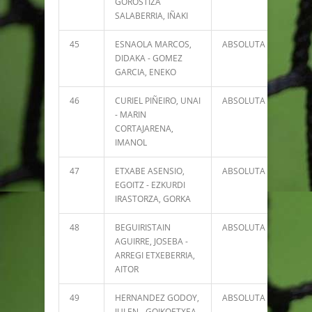
GOROSTIZA
SALABERRIA, IÑAKI
45
ESNAOLA MARCOS,
ABSOLUTA
2729
DIDAKA - GOMEZ
GARCIA, ENEKO
46
CURIEL PIÑEIRO, UNAI
ABSOLUTA
2726
- MARIN
CORTAJARENA,
IMANOL
47
ETXABE ASENSIO,
ABSOLUTA
2628
EGOITZ - EZKURDI
IRASTORZA, GORKA
48
BEGUIRISTAIN
ABSOLUTA
2580
AGUIRRE, JOSEBA -
ARREGI ETXEBERRIA,
AITOR
49
HERNANDEZ GODOY,
ABSOLUTA
2569
JULEN - GOIKOETXEA