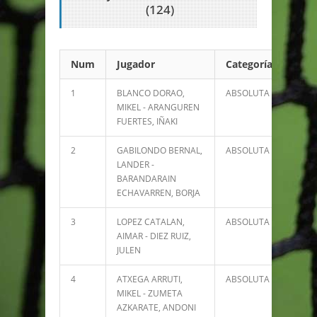
(124)
Num
Jugador
Categoría
Pun
1
BLANCO DORAO,
ABSOLUTA
5367
MIKEL - ARANGUREN
FUERTES, IÑAKI
2
GABILONDO BERNAL,
ABSOLUTA
5037
LANDER -
BARANDARAIN
ECHAVARREN, BORJA
3
LOPEZ CATALAN,
ABSOLUTA
4836
AIMAR - DIEZ RUIZ,
JULEN
4
ATXEGA ARRUTI,
ABSOLUTA
3365
MIKEL - ZUMETA
AZKARATE, ANDONI