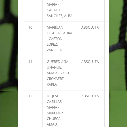
MARIA -
CABALLE
SANCHEZ, ALBA
10
MARIJUAN
ABSOLUTA
7458
ELGUEA, LAURA
- CARTON
LOPEZ,
VANESSA
11
GUEREDIAGA
ABSOLUTA
7427
UNANUE,
AMAIA - VALLE
CROKAERT,
KARLA
12
DE JESUS
ABSOLUTA
6411
CASILLAS,
MARIA -
MARQUEZ
CHUECA,
AMAIA