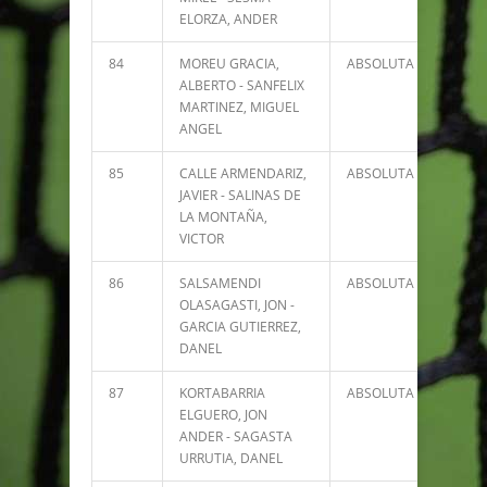
ELORZA, ANDER
84
MOREU GRACIA,
ABSOLUTA
791
ALBERTO - SANFELIX
MARTINEZ, MIGUEL
ANGEL
85
CALLE ARMENDARIZ,
ABSOLUTA
786
JAVIER - SALINAS DE
LA MONTAÑA,
VICTOR
86
SALSAMENDI
ABSOLUTA
784
OLASAGASTI, JON -
GARCIA GUTIERREZ,
DANEL
87
KORTABARRIA
ABSOLUTA
784
ELGUERO, JON
ANDER - SAGASTA
URRUTIA, DANEL