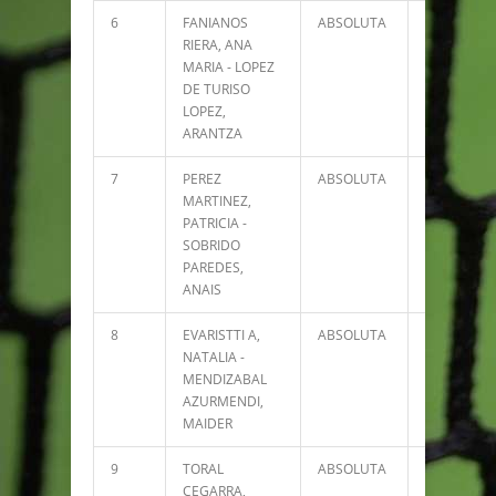
6
FANIANOS
ABSOLUTA
12317
RIERA, ANA
MARIA - LOPEZ
DE TURISO
LOPEZ,
ARANTZA
7
PEREZ
ABSOLUTA
11719
MARTINEZ,
PATRICIA -
SOBRIDO
PAREDES,
ANAIS
8
EVARISTTI A,
ABSOLUTA
9539
NATALIA -
MENDIZABAL
AZURMENDI,
MAIDER
9
TORAL
ABSOLUTA
9052
CEGARRA,