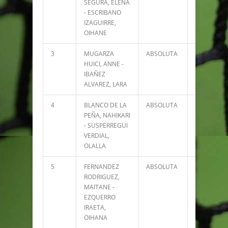
SEGURA, ELENA
- ESCRIBANO
IZAGUIRRE,
OIHANE
3
MUGARZA
ABSOLUTA
24652
HUICI, ANNE -
IBAÑEZ
ALVAREZ, LARA
4
BLANCO DE LA
ABSOLUTA
18200
PEÑA, NAHIKARI
- SUSPERREGUI
VERDIAL,
OLALLA
5
FERNANDEZ
ABSOLUTA
13390
RODRIGUEZ,
MAITANE -
EZQUERRO
IRAETA,
OIHANA