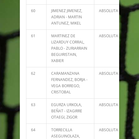
60
JIMENEZ JIMENEZ,
ABSOLUTA
1780
ADRIAN - MARTIN
ANTUNEZ, MIKEL
61
MARTINEZ DE
ABSOLUTA
1776
LIZARDUY CORRAL,
PABLO - ZURIARRAIN
BEGUIRISTAIN,
XABIER
62
CARAMANZANA
ABSOLUTA
1646
FERNANDEZ, BORJA -
VEGA BORREGO,
CRISTOBAL
63
EGURZA URKOLA,
ABSOLUTA
1556
BEÑAT - IZAGIRRE
OTAEGI, ZIGOR
64
TORRECILLA
ABSOLUTA
1516
ASEGUINOLAZA,