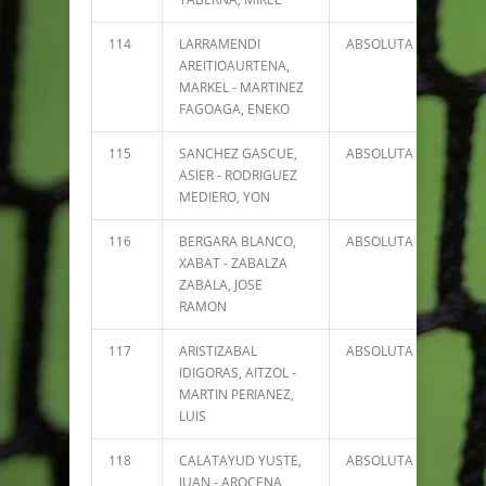
114
LARRAMENDI
ABSOLUTA
0
AREITIOAURTENA,
MARKEL - MARTINEZ
FAGOAGA, ENEKO
115
SANCHEZ GASCUE,
ABSOLUTA
0
ASIER - RODRIGUEZ
MEDIERO, YON
116
BERGARA BLANCO,
ABSOLUTA
0
XABAT - ZABALZA
ZABALA, JOSE
RAMON
117
ARISTIZABAL
ABSOLUTA
0
IDIGORAS, AITZOL -
MARTIN PERIANEZ,
LUIS
118
CALATAYUD YUSTE,
ABSOLUTA
0
JUAN - AROCENA