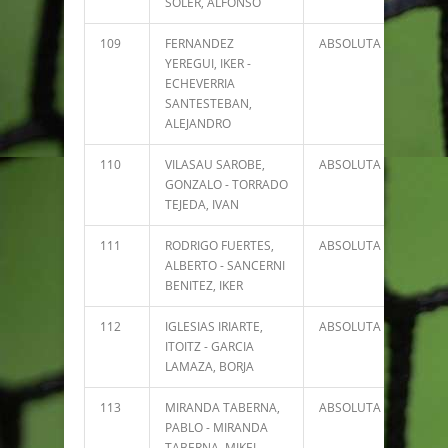
SOLER, ALFONSO
109
FERNANDEZ
ABSOLUTA
6
YEREGUI, IKER -
ECHEVERRIA
SANTESTEBAN,
ALEJANDRO
110
VILASAU SAROBE,
ABSOLUTA
6
GONZALO - TORRADO
TEJEDA, IVAN
111
RODRIGO FUERTES,
ABSOLUTA
2
ALBERTO - SANCERNI
BENITEZ, IKER
112
IGLESIAS IRIARTE,
ABSOLUTA
0
ITOITZ - GARCIA
LAMAZA, BORJA
113
MIRANDA TABERNA,
ABSOLUTA
0
PABLO - MIRANDA
TABERNA, MIKEL