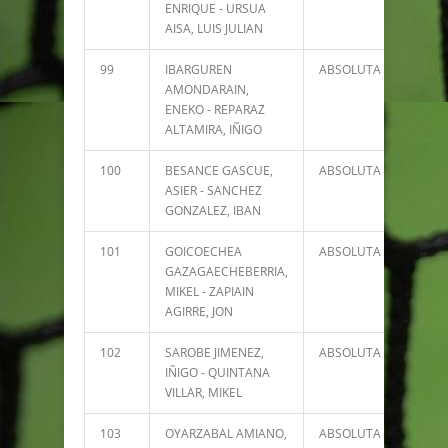
ENRIQUE - URSUA
AISA, LUIS JULIAN
99
IBARGUREN
ABSOLUTA
322
AMONDARAIN,
ENEKO - REPARAZ
ALTAMIRA, IÑIGO
100
BESANCE GASCUE,
ABSOLUTA
304
ASIER - SANCHEZ
GONZALEZ, IBAN
101
GOICOECHEA
ABSOLUTA
208
GAZAGAECHEBERRIA,
MIKEL - ZAPIAIN
AGIRRE, JON
102
SAROBE JIMENEZ,
ABSOLUTA
67
IÑIGO - QUINTANA
VILLAR, MIKEL
103
OYARZABAL AMIANO,
ABSOLUTA
27