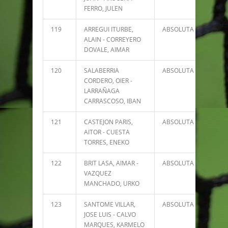
FERRO, JULEN
119
ARREGUI ITURBE,
ABSOLUTA
0
ALAIN - CORREYERO
DOVALE, AIMAR
120
SALABERRIA
ABSOLUTA
0
CORDERO, OIER -
LARRAÑAGA
CARRASCOSO, IBAN
121
CASTEJON PARIS,
ABSOLUTA
0
AITOR - CUESTA
TORRES, ENEKO
122
BRIT LASA, AIMAR -
ABSOLUTA
0
VAZQUEZ
MANCHADO, URKO
123
SANTOME VILLAR,
ABSOLUTA
0
JOSE LUIS - CALVO
MARQUES, KARMELO