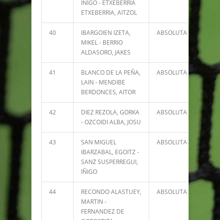
IÑIGO - ETXEBERRIA
ETXEBERRIA, AITZOL
40
IBARGOIEN IZETA,
ABSOLUTA
3044
MIKEL - BERRIO
ALDASORO, JAKES
41
BLANCO DE LA PEÑA,
ABSOLUTA
2944
LAIN - MENDIBE
BERDONCES, AITOR
42
DIEZ REZOLA, GORKA
ABSOLUTA
2870
- OZCOIDI ALBA, JOSU
43
SAN MIGUEL
ABSOLUTA
2827
IBARZABAL, EGOITZ -
SANZ SUSPERREGUI,
IÑIGO
44
RECONDO ALASTUEY,
ABSOLUTA
2736
MARTIN -
FERNANDEZ DE