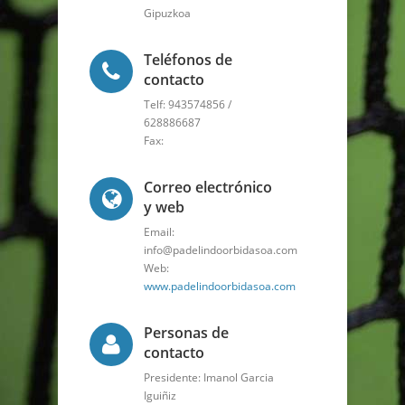
Gipuzkoa
Teléfonos de
contacto
Telf: 943574856 /
628886687
Fax:
Correo electrónico
y web
Email:
info@padelindoorbidasoa.com
Web:
www.padelindoorbidasoa.com
Personas de
contacto
Presidente: Imanol Garcia
Iguiñiz