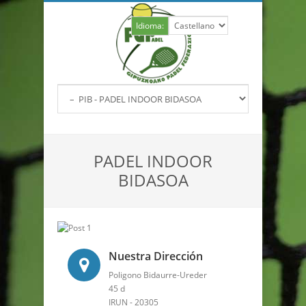
Idioma:
PADEL INDOOR
BIDASOA
Nuestra Dirección
Poligono Bidaurre-Ureder
45 d
IRUN - 20305