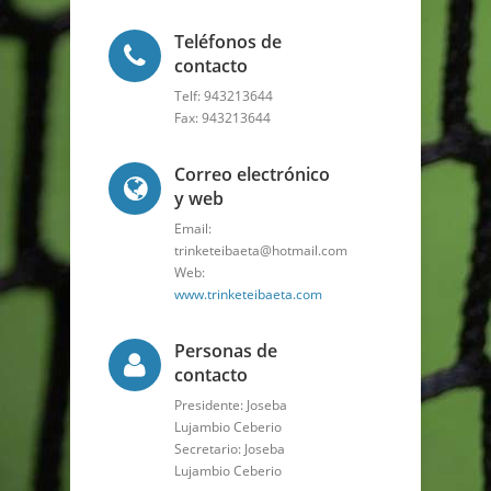
Teléfonos de
contacto
Telf: 943213644
Fax: 943213644
Correo electrónico
y web
Email:
trinketeibaeta@hotmail.com
Web:
www.trinketeibaeta.com
Personas de
contacto
Presidente: Joseba
Lujambio Ceberio
Secretario: Joseba
Lujambio Ceberio