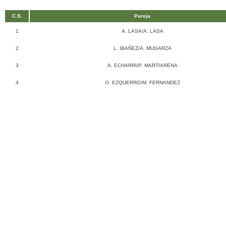
C.S.
Pareja
1
A. LASA/A. LASA
2
L. IBAÑEZ/A. MUGARZA
3
A. ECHARRI/P. MARTIARENA
4
O. EZQUERRO/M. FERNANDEZ