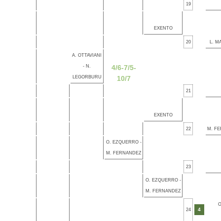
19
EXENTO
20
L. M
A. OTTAVIANI
- N.
4/6-7/5-
LEGORBURU
10/7
21
EXENTO
22
M. FE
O. EZQUERRO -
M. FERNANDEZ
23
O. EZQUERRO -
M. FERNANDEZ
O
4
24