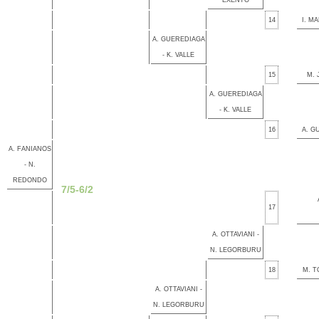
EXENTO
14
I. M
A. GUEREDIAGA
- K. VALLE
15
M. 
A. GUEREDIAGA
- K. VALLE
16
A. G
A. FANIANOS
- N.
REDONDO
7/5-6/2
17
A. OTTAVIANI -
N. LEGORBURU
18
M. T
A. OTTAVIANI -
N. LEGORBURU