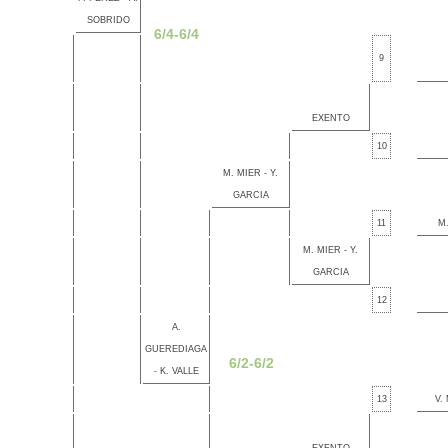
SOBRIDO
6/4-6/4
9
EXENTO
10
M. MIER - Y.
GARCIA
11
M.
M. MIER - Y.
GARCIA
12
A.
GUEREDIAGA
6/2-6/2
- K. VALLE
13
V.