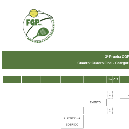
3ª Prueba CG
Cuadro: Cuadro Final - Catego
Lin
C.S.
1
EXENTO
2
P. PEREZ - A.
SOBRIDO