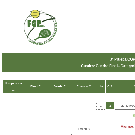
3ª Prueba CG
Cuadro: Cuadro Final - Categor
Campeones
Final C.
Semis C.
Cuartos C.
Lin
C.S.
C.
1
1
M. IBARGO
6
Viernes 
EXENTO