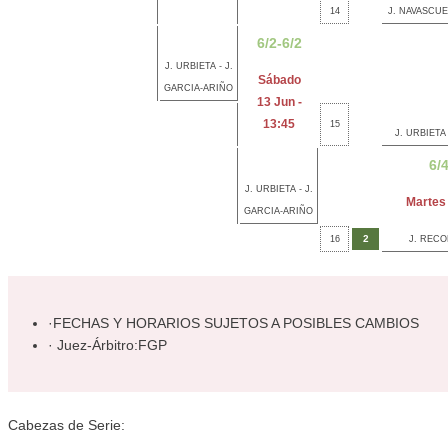
14
J. NAVASCUE
6/2-6/2
J. URBIETA - J.
Sábado
GARCIA-ARIÑO
13 Jun -
13:45
15
J. URBIETA
6/
J. URBIETA - J.
Martes 
GARCIA-ARIÑO
2
16
J. RECO
·FECHAS Y HORARIOS SUJETOS A POSIBLES CAMBIOS
· Juez-Árbitro:FGP
Cabezas de Serie: