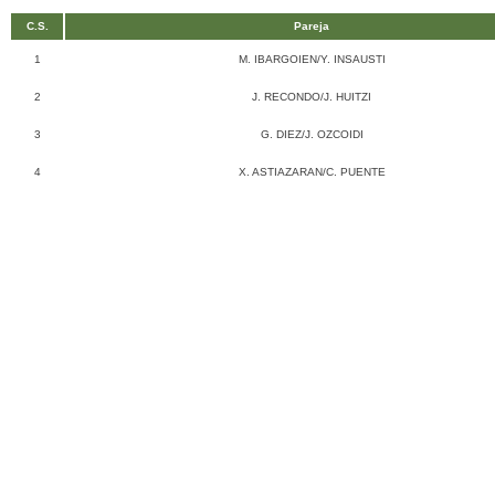
C.S.
Pareja
1
M. IBARGOIEN/Y. INSAUSTI
2
J. RECONDO/J. HUITZI
3
G. DIEZ/J. OZCOIDI
4
X. ASTIAZARAN/C. PUENTE