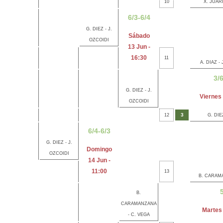
10
X. JUAR
6/3-6/4
G. DIEZ - J.
Sábado
OZCOIDI
13 Jun -
16:30
11
A. DIAZ -
3/
G. DIEZ - J.
Viernes 
OZCOIDI
3
12
G. DIE
6/4-6/3
G. DIEZ - J.
Domingo
OZCOIDI
14 Jun -
11:00
13
B. CARAM
5
B.
CARAMANZANA
Martes 
- C. VEGA