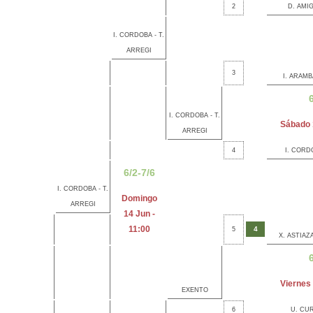
2
D. AMI
I. CORDOBA - T.
ARREGI
3
I. ARAMB
6
I. CORDOBA - T.
Sábado 
ARREGI
4
I. CORD
6/2-7/6
I. CORDOBA - T.
Domingo
ARREGI
14 Jun -
11:00
4
5
X. ASTIAZ
6
Viernes 
EXENTO
6
U. CUR