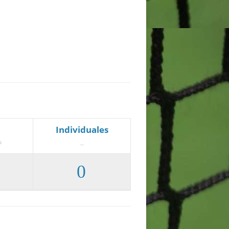
Individuales
s
_
0