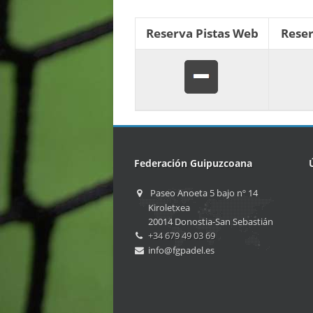
Reserva Pistas Web
Reser
Federación Guipuzcoana
Paseo Anoeta 5 bajo nº 14
Kiroletxea
20014 Donostia-San Sebastián
+34 679 49 03 69
info@fgpadel.es